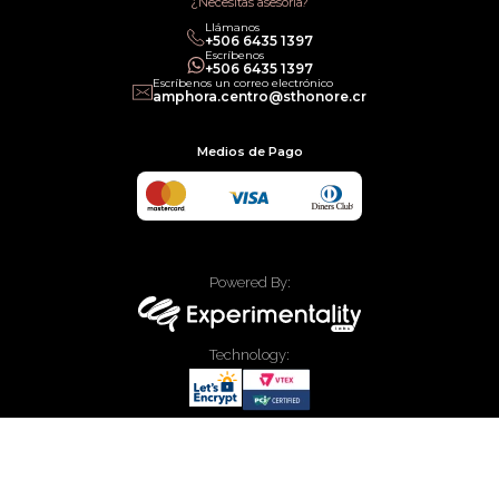
¿Necesitas asesoría?
Llámanos
+506 6435 1397
Escríbenos
+506 6435 1397
Escríbenos un correo electrónico
amphora.centro@sthonore.cr
Medios de Pago
Powered By:
Technology:
© 2020 Allied Enterprises LLC, Trading as Faces. Todos los derechos
reservados.