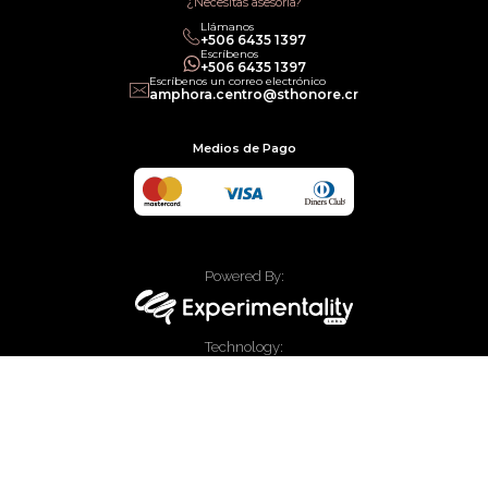
¿Necesitas asesoría?
Llámanos
+506 6435 1397
Escríbenos
+506 6435 1397
Escríbenos un correo electrónico
amphora.centro@sthonore.cr
Medios de Pago
Powered By:
Technology:
© 2020 Allied Enterprises LLC, Trading as Faces. Todos los derechos
reservados.