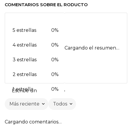
COMENTARIOS SOBRE EL RODUCTO
5 estrellas
0%
4 estrellas
0%
Cargando el resumen…
3 estrellas
0%
2 estrellas
0%
1 estrella
0%
Escribe un comentario
Más reciente
Todos
Agregar comentario
Cargando comentarios…
Título