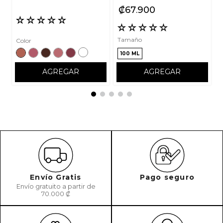
₡
67
900
☆
☆
☆
☆
☆
☆
☆
☆
☆
☆
Tamaño
Color
100 ML
AGREGAR
AGREGAR
Envío Gratis
Pago seguro
Envío gratuito a partir de
70.000 ₡