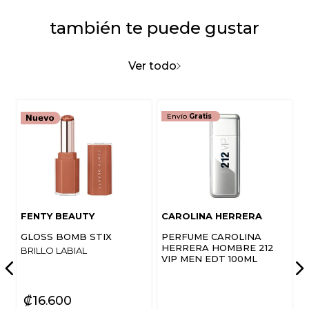
también te puede gustar
Califica el producto de 1 a 5 estrellas
★
★
★
★
★
Ver todo
Tu nombre
Envío
Gratis
Dirección de email
Escribe un comentario
FENTY BEAUTY
CAROLINA HERRERA
GLOSS BOMB STIX
PERFUME CAROLINA
HERRERA HOMBRE 212
BRILLO LABIAL
VIP MEN EDT 100ML
ENVIAR COMENTARIO
₡
16
600