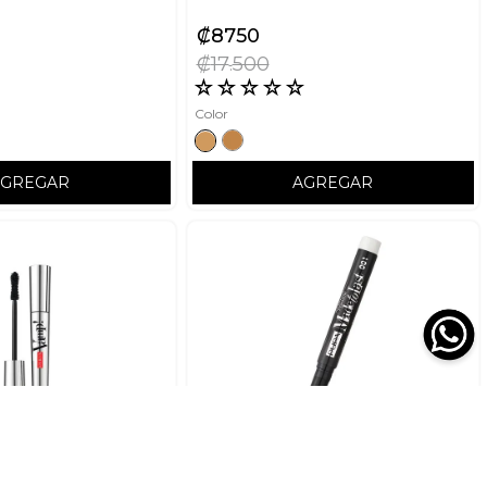
₡
8750
₡
17
500
☆
☆
☆
☆
☆
☆
Color
AGREGAR
AGREGAR
PUPA