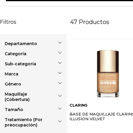
47
Productos
Filtros
Maquillaje
Accesorios
Labios
Marca
Balsamos y
Ojos
tratamientos de labios
Género
CLARINS
Rostro
Bases
ICONIC LONDON
Maquillaje
Bronzer
Femenino
(Cobertura)
LANCOME
Cejas
CLARINS
PUPA
Correctores
Tamaño
Alta
BASE DE MAQUILLAJE CLARIN
Cremas BB y CC
Mate
ILLUSION VELVET
Tratamiento (Por
9 ml
Delineadores de labios
preocupación)
30 ml
Delineadores de ojos