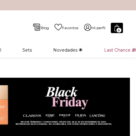
Blog
Favoritos
Mi perfil
0
l
Sets
Novedades 🌟
Last Chance 🎁