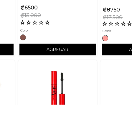
₡
6500
₡
8750
₡
13
000
₡
17
500
☆
☆
☆
☆
☆
☆
☆
☆
☆
Color
Color
AGREGAR
PUPA
PUPA