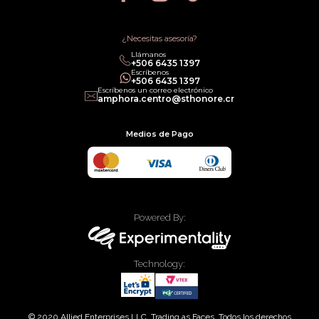
¿Necesitas asesoría?
Llámanos
+506 6435 1397
Escríbenos
+506 6435 1397
Escríbenos un correo electrónico
amphora.centro@sthonore.cr
Medios de Pago
Powered By:
Technology:
© 2020 Allied Enterprises LLC, Trading as Faces. Todos los derechos