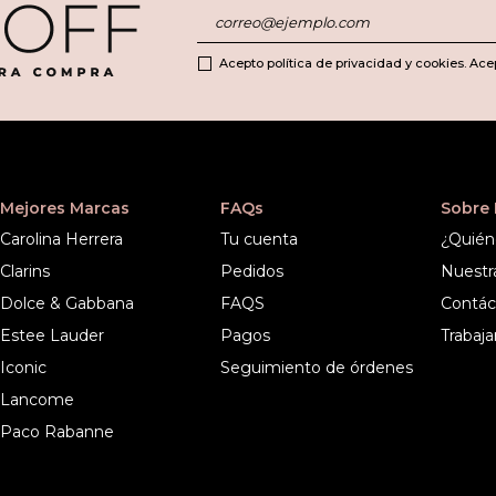
Acepto política de privacidad y cookies. Ace
Mejores Marcas
FAQs
Sobre
Carolina Herrera
Tu cuenta
¿Quién
Clarins
Pedidos
Nuestr
Dolce & Gabbana
FAQS
Contác
Estee Lauder
Pagos
Trabaja
Iconic
Seguimiento de órdenes
Lancome
Paco Rabanne