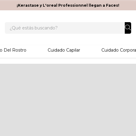
¡Kerastase y L'oreal Professionnel llegan a Faces!
¿Qué estás buscando?
o Del Rostro
Cuidado Capilar
Cuidado Corpora
Opciones de
Rec
tie