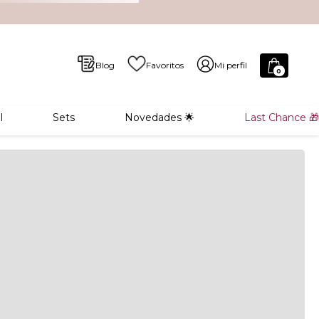
Blog
Favoritos
Mi perfil
0
l
Sets
Novedades 🌟
Last Chance 🎁
NO DISPONIBLE
 entrega:
ogida en
Envío Nacional y
nda
Local
Costa Rica