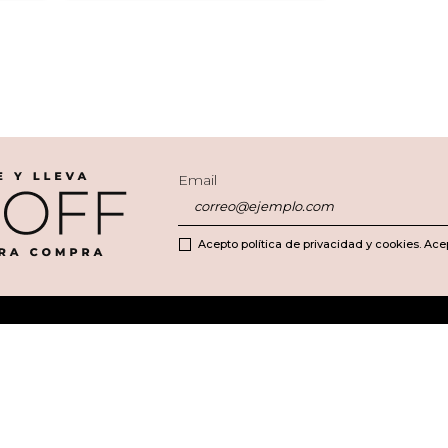
Email
Acepto política de privacidad y cookies. Ace
Mejores Marcas
FAQs
Sobre
Carolina Herrera
Tu cuenta
¿Quién
Clarins
Pedidos
Nuestr