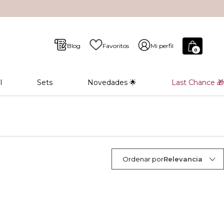
Blog
Favoritos
Mi perfil
0
l
Sets
Novedades 🌟
Last Chance 🎁
Ordenar por
Relevancia