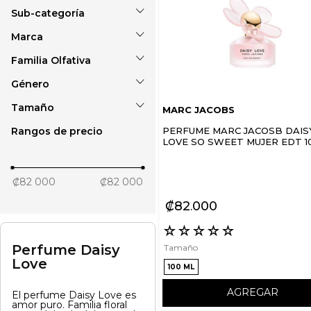
Mujer
Marca
Eau de toilette
Familia Olfativa
MARC JACOBS
Género
Floral
Tamaño
MARC JACOBS
Femenino
Rangos de precio
PERFUME MARC JACOSB DAIS
100 ml
LOVE SO SWEET MUJER EDT 1
₡82 000
₡82 000
₡
82
000
☆
☆
☆
☆
☆
Perfume Daisy
Tamaño
Love
100 ML
AGREGAR
El perfume Daisy Love es
amor puro. Familia floral