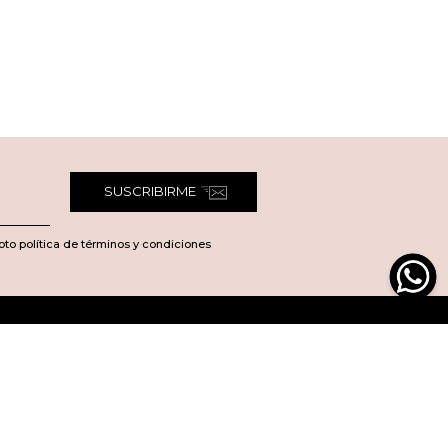
SUSCRIBIRME
pto política de términos y condiciones
 Nosotros
Legal
es somos?
Política de Envío
as Tiendas
Política de Devoluciones