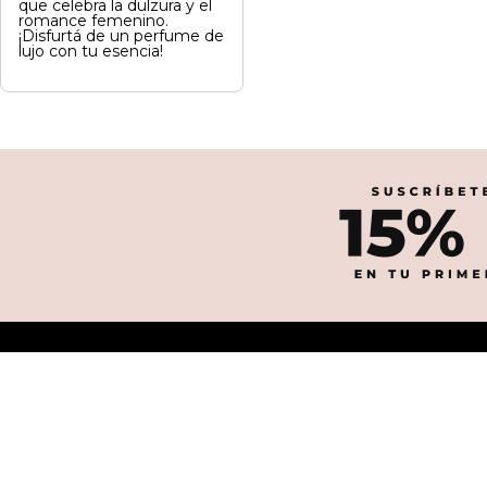
que celebra la dulzura y el
romance femenino.
¡Disfurtá de un perfume de
lujo con tu esencia!
Categorías Principales
Marcas
¿Necesitas asesoría?
Más Vendidos