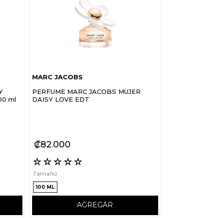
MARC JACOBS
Y
PERFUME MARC JACOBS MUJER
00 ml
DAISY LOVE EDT
₡
82
000
☆
☆
☆
☆
☆
Tamaño
100 ML
AGREGAR