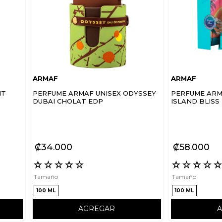
ARMAF
ARMAF
IT
PERFUME ARMAF UNISEX ODYSSEY
PERFUME ARM
DUBAI CHOLAT EDP
ISLAND BLISS
₡
34
000
₡
58
000
☆
☆
☆
☆
☆
☆
☆
☆
☆
Tamaño
Tamaño
100 ML
100 ML
AGREGAR