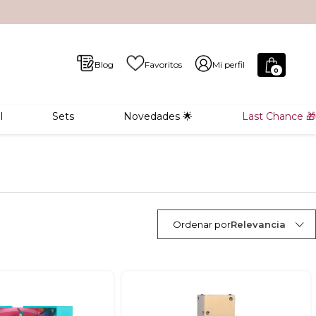
Blog
Favoritos
Mi perfil
0
l
Sets
Novedades 🌟
Last Chance 🎁
Ordenar por
Relevancia