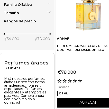
Familia Olfativa
Eau de parfum
Tamaño
Almizcle floral
amaderado
Rangos de precio
100 ml
105 ml
ARMAF
₡34 000
₡78 000
PERFUME ARMAF CLUB DE NU
OUD PARFUM 105ML UNISEX
Perfumes árabes
unisex
₡
78
000
Mirá nuestros perfumes
☆
☆
☆
☆
☆
árabes unisex con notas
amaderadas, florales y
Tamaño
especiadas. Perfumes
elegantes y atemporales
105 ML
para vos. ¡Comprá ahora
con envío rápido a
domicilio!
AGREGAR