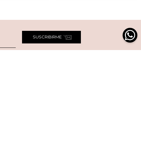
SUSCRIBIRME
pto política de términos y condiciones
 Nosotros
Legal
es somos?
Política de Envío
as Tiendas
Política de Devoluciones
tanos
Política de privacidad y
cookies
r en Faces
Términos de servicio