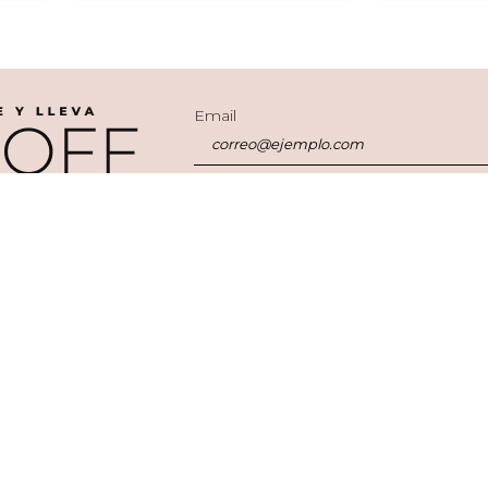
Email
Acepto política de privacidad y cookies. Ace
Mejores Marcas
FAQs
Sobre
Carolina Herrera
Tu cuenta
¿Quién
Clarins
Pedidos
Nuestr
Dolce & Gabbana
FAQS
Contác
Estee Lauder
Pagos
Trabaja
Iconic
Seguimiento de órdenes