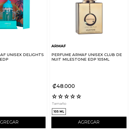
ARMAF
AF UNISEX DELIGHTS
PERFUME ARMAF UNISEX CLUB DE
 EDP
NUIT MILESTONE EDP 105ML
₡
48
000
☆
☆
☆
☆
☆
☆
Tamaño
105 ML
AGREGAR
AGREGAR