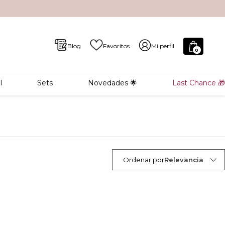
Blog
Favoritos
Mi perfil
0
l
Sets
Novedades 🌟
Last Chance 🎁
Ordenar por
Relevancia