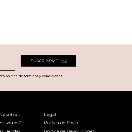
SUSCRIBIRME
pto política de términos y condiciones
 Nosotros
Legal
es somos?
Política de Envío
as Tiendas
Política de Devoluciones