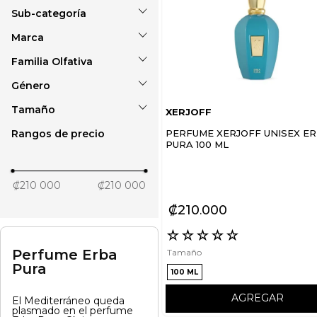
Unisex
Marca
Eau de parfum
Familia Olfativa
XERJOFF
Género
Ámbar
Tamaño
XERJOFF
Unisex
Rangos de precio
PERFUME XERJOFF UNISEX E
100 ml
PURA 100 ML
₡210 000
₡210 000
₡
210
000
☆
☆
☆
☆
☆
Perfume Erba
Tamaño
Pura
100 ML
AGREGAR
El Mediterráneo queda
plasmado en el perfume