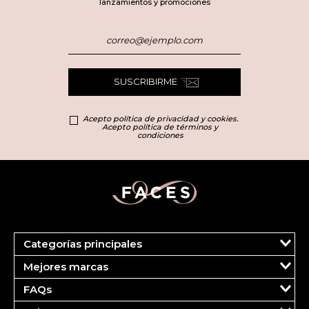
lanzamientos y promociones
SUSCRIBIRME
Acepto política de privacidad y cookies.
Acepto política de términos y
condiciones
Categorías principales
Marcas
Mejores marcas
Más Vendidos
Carolina Herrera
Perfumes
FAQs
Clarins
Maquillaje
Tu cuenta
Dolce & Gabbana