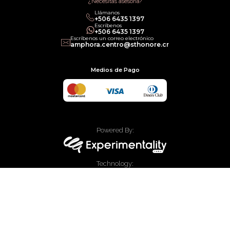
¿Necesitas asesoría?
Llámanos
+506 6435 1397
Escríbenos
+506 6435 1397
Escríbenos un correo electrónico
amphora.centro@sthonore.cr
Medios de Pago
Powered By:
Technology:
© 2020 Allied Enterprises LLC, Trading as Faces. Todos los derechos
reservados.