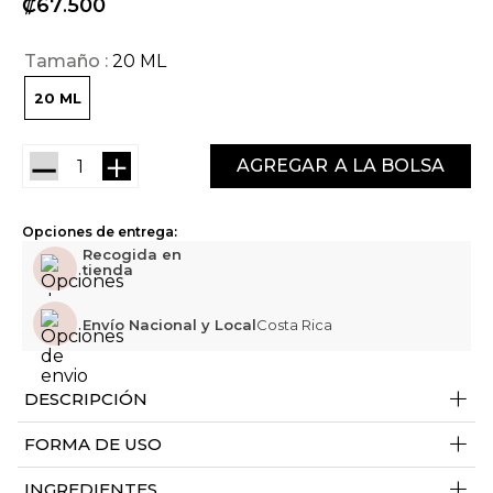
₡
67
500
Tamaño
20 ML
20 ML
－
＋
AGREGAR
Opciones de entrega:
Recogida en
tienda
Envío Nacional y Local
Costa Rica
+
DESCRIPCIÓN
+
FORMA DE USO
+
INGREDIENTES