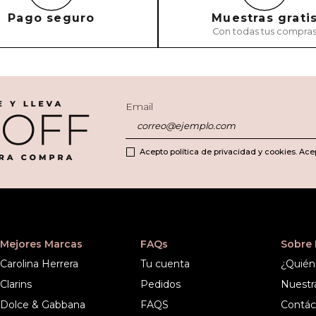
Pago seguro
Muestras grati
Con todas tus compra
ENVIAR COMEN
Email
Acepto política de privacidad y cookies. Ace
Mejores Marcas
FAQs
Sobre
Carolina Herrera
Tu cuenta
¿Quién
Clarins
Pedidos
Nuestr
Dolce & Gabbana
FAQS
Contác