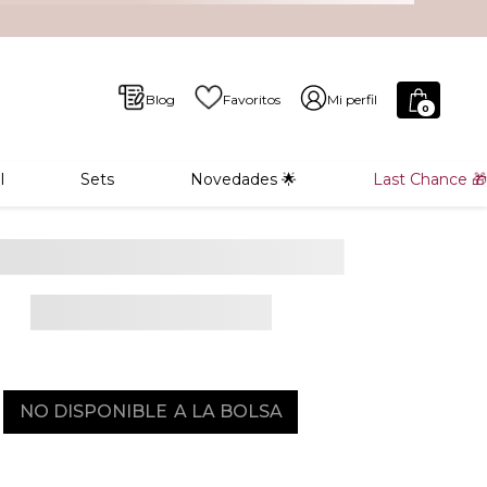
Blog
Favoritos
Mi perfil
0
l
Sets
Novedades 🌟
Last Chance 🎁
NO DISPONIBLE