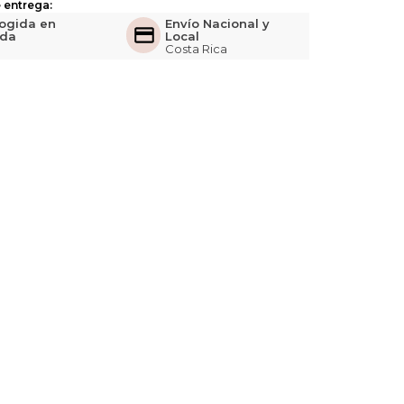
 entrega:
ogida en
Envío Nacional y
nda
Local
Costa Rica