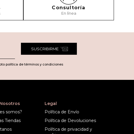
s
Consultoría
s
En línea
TARIO
SUSCRIBIRME
pto política de términos y condiciones
 Nosotros
Legal
es somos?
Política de Envío
as Tiendas
Política de Devoluciones
tanos
Política de privacidad y