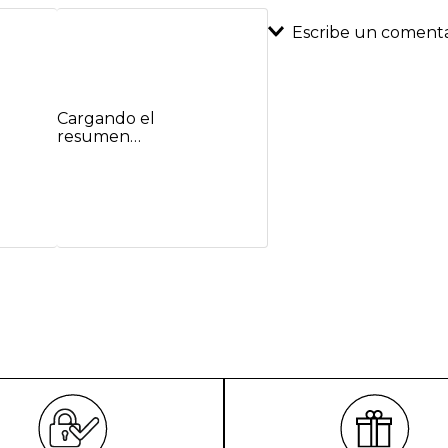
Escribe un comenta
Agregar coment
Cargando el
Título
resumen…
Califica el product
★
★
★
★
★
Tu nombre
Dirección de emai
Escribe un comenta