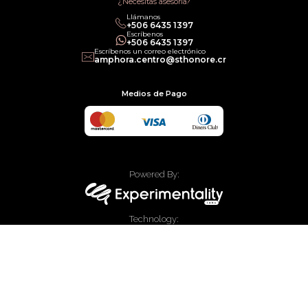
¿Necesitas asesoría?
Llámanos
+506 6435 1397
Escríbenos
+506 6435 1397
Escríbenos un correo electrónico
amphora.centro@sthonore.cr
Medios de Pago
Powered By:
Technology:
© 2020 Allied Enterprises LLC, Trading as Faces. Todos los derechos
reservados.