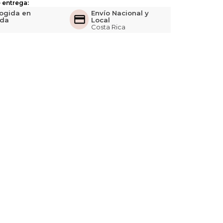
 entrega:
ogida en
Envío Nacional y
nda
Local
Costa Rica