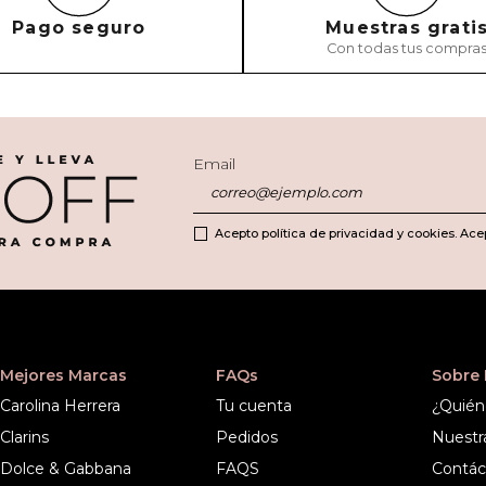
Pago seguro
Muestras grati
Con todas tus compra
ENVIAR COMEN
Email
Acepto política de privacidad y cookies. Ace
Mejores Marcas
FAQs
Sobre
Carolina Herrera
Tu cuenta
¿Quién
Clarins
Pedidos
Nuestr
Dolce & Gabbana
FAQS
Contác