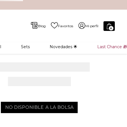
Blog
Favoritos
Mi perfil
0
l
Sets
Novedades 🌟
Last Chance 🎁
NO DISPONIBLE