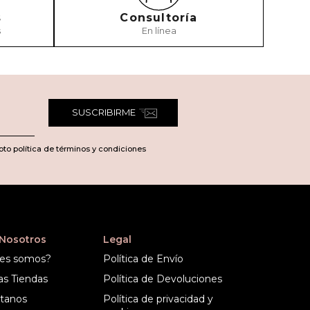
s
Consultoría
s
En línea
TARIO
SUSCRIBIRME
pto política de términos y condiciones
 Nosotros
Legal
es somos?
Política de Envío
as Tiendas
Política de Devoluciones
tanos
Política de privacidad y