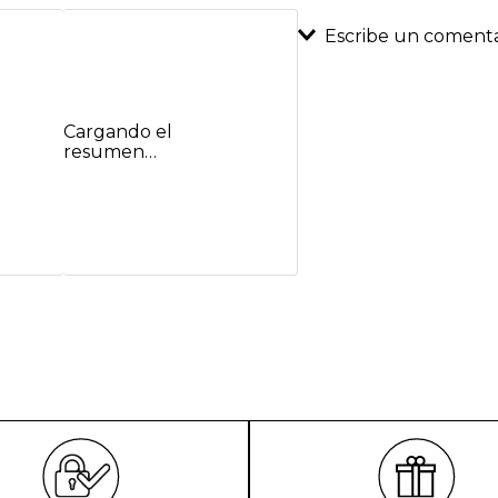
Escribe un comenta
Agregar coment
Cargando el
Título
resumen…
Califica el product
★
★
★
★
★
Tu nombre
Dirección de emai
Escribe un comenta