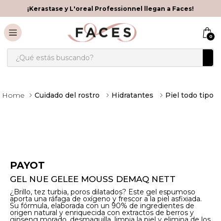
¡Kerastase y L'oreal Professionnel llegan a Faces!
0
¿Qué estás buscando?
Cuidado del rostro
Hidratantes
Piel todo tipo
PAYOT
GEL NUE GELEE MOUSS DEMAQ NETT
¿Brillo, tez turbia, poros dilatados? Este gel espumoso
aporta una ráfaga de oxígeno y frescor a la piel asfixiada.
Su fórmula, elaborada con un 90% de ingredientes de
origen natural y enriquecida con extractos de berros y
ginseng morado, desmaquilla, limpia la piel y elimina de los