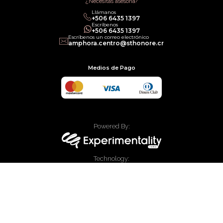
¿Necesitas asesoría?
Llámanos
+506 6435 1397
Escríbenos
+506 6435 1397
Escríbenos un correo electrónico
amphora.centro@sthonore.cr
Medios de Pago
Powered By:
Technology:
© 2020 Allied Enterprises LLC, Trading as Faces. Todos los derechos
reservados.