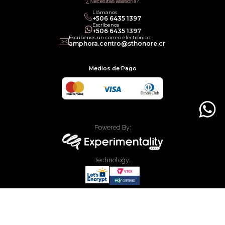
¿Necesitas asesoría?
Llámanos
+506 6435 1397
Escríbenos
+506 6435 1397
Escríbenos un correo electrónico
amphora.centro@sthonore.cr
Medios de Pago
Powered By:
Technology:
© 2020 Allied Enterprises LLC, Trading as Faces. Todos los derechos
reservados.