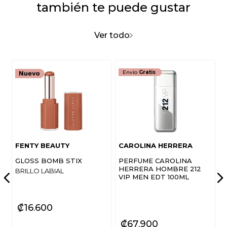
también te puede gustar
Califica el producto de 1 a 5 estrellas
★
★
★
★
★
Ver todo
Tu nombre
Envío
Gratis
Dirección de email
Escribe un comentario
FENTY BEAUTY
CAROLINA HERRERA
GLOSS BOMB STIX
PERFUME CAROLINA
HERRERA HOMBRE 212
BRILLO LABIAL
VIP MEN EDT 100ML
ENVIAR COMENTARIO
₡
16
600
₡
67
900