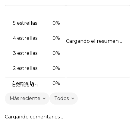
5 estrellas
0%
4 estrellas
0%
Cargando el resumen…
3 estrellas
0%
2 estrellas
0%
1 estrella
0%
Escribe un comentario
Más reciente
Todos
Agregar comentario
Cargando comentarios…
Título