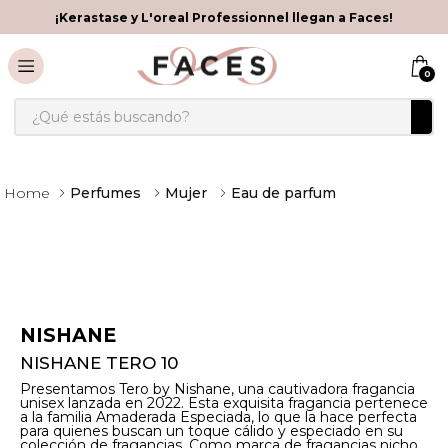
¡Kerastase y L'oreal Professionnel llegan a Faces!
0
¿Qué estás buscando?
Perfumes
Mujer
Eau de parfum
NISHANE
NISHANE TERO 10
Presentamos Tero by Nishane, una cautivadora fragancia
unisex lanzada en 2022. Esta exquisita fragancia pertenece
a la familia Amaderada Especiada, lo que la hace perfecta
para quienes buscan un toque cálido y especiado en su
colección de fragancias. Como marca de fragancias nicho,