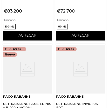
₡
83
200
₡
72
700
Tamaño
Tamaño
100 ML
80 ML
AGREGAR
AGREGAR
Envío
Gratis
Envío
Gratis
PACO RABANNE
PACO RABANNE
SET RABANNE FAME EDP80
SET RABANNE INVICTUS
+ BL100 + MG10ML
EDT