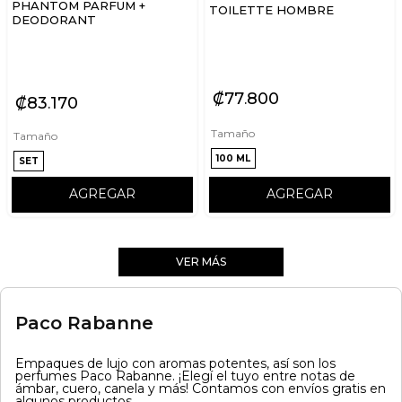
PHANTOM PARFUM +
TOILETTE HOMBRE
DEODORANT
₡
77
800
₡
83
170
Tamaño
Tamaño
100 ML
SET
AGREGAR
AGREGAR
VER MÁS
Paco Rabanne
Empaques de lujo con aromas potentes, así son los
perfumes Paco Rabanne. ¡Elegí el tuyo entre notas de
ámbar, cuero, canela y más! Contamos con envíos gratis en
algunos productos.