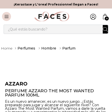
¡Kerastase y L'oreal Professionnel llegan a Faces!
0
¿Qué estás buscando?
Perfumes
Hombre
Parfum
AZZARO
PERFUME AZZARO THE MOST WANTED
PARFUM 100ML
Es un nuevo amanecer, es un nuevo juego. ¿Estás
preparado para jugar y alcanzar el siguiente nivel? Con
Azzaro The Most Wanted Parfum, vamos a darle la vuelta