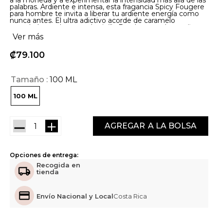
a la moneda y a experimentar la intensidad más allá de las
palabras. Ardiente e intensa, esta fragancia Spicy Fougere
para hombre te invita a liberar tu ardiente energía como
nunca antes. El ultra adictivo acorde de caramelo
mezclado con la sensual vainilla Bourbon revela una firma
magnética, elevada por un cóctel picante y un acorde de
Ver más
maderas incandescentes, para una estela ardiente. Azzaro
The Most Wanted Parfum es una composición de la
₡
79
100
familia "Spicy Fougere", transmitida por notas de alta
calidad: - En su amanecer: Jengibre rojo - En su apogeo:
un acorde de maderas incandescentes - En el ocaso:
Vainilla Bourbon*. *Materia prima procedente de prácticas
Tamaño
100 ML
de desarrollo sostenible. Azzaro Parfums se compromete
a trabajar con sus socios en pro de un desarrollo
responsable que conduzca al lujo sostenible. Seleccionada
100 ML
con sus socios, la vainilla Bourbon se obtiene de forma
sostenible en Madagascar
－
＋
AGREGAR
Opciones de entrega:
Recogida en
tienda
Envío Nacional y Local
Costa Rica