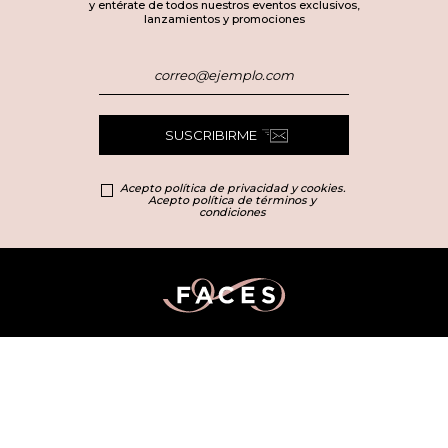
y entérate de todos nuestros eventos exclusivos,
lanzamientos y promociones
SUSCRIBIRME
Acepto política de privacidad y cookies.
Acepto política de términos y
condiciones
Categorías principales
Marcas
Mejores marcas
Más Vendidos
Carolina Herrera
Perfumes
FAQs
Clarins
Maquillaje