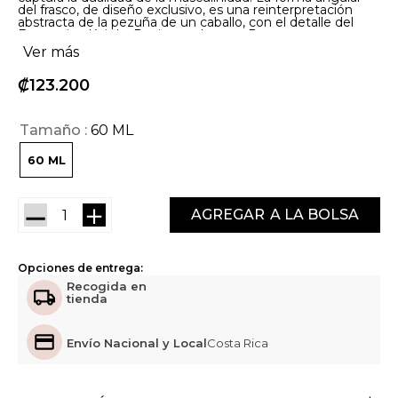
del frasco, de diseño exclusivo, es una reinterpretación
abstracta de la pezuña de un caballo, con el detalle del
Equestrian Knight Design en la tapa. Potente y suave.
Valiente y sensible. Burberry Hero, Elixir de Parfum.
Ver más
₡
123
200
Tamaño
60 ML
60 ML
－
＋
AGREGAR
Opciones de entrega:
Recogida en
tienda
Envío Nacional y Local
Costa Rica