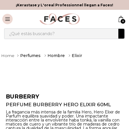
¡Kerastase y L'oreal Professionnel llegan a Faces!
0
¿Qué estás buscando?
Perfumes
Hombre
Elixir
BURBERRY
PERFUME BURBERRY HERO ELIXIR 60ML
La fragancia más intensa de la familia Hero, Hero Elixir de
Parfum equilibra suavidad y poder. Una impactante
interacción entre la envolvente haba tonka, la vainilla con
matices de cuero y un vibrante trío de maderas de cedro
captura la dualidad de la masculinidad. La forma angular