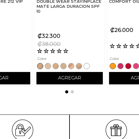
E 212 VIP
DOUBLE WEAR STAYINPLACE
COMFORT OI
MATE LARGA DURACION SPF
10
₡
26
000
₡
32
300
₡
38
000
☆
☆
☆
☆
☆
☆
☆
☆
☆
Color
Color
GAR
AGREGAR
AG