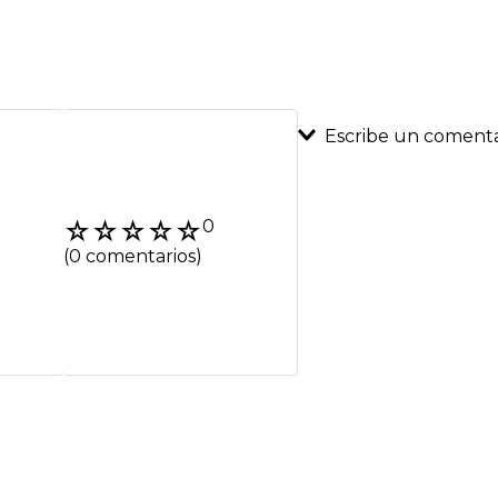
Escribe un comenta
Agregar coment
☆
☆
☆
☆
☆
0
Título
(0 comentarios)
Califica el product
★
★
★
★
★
Tu nombre
Dirección de emai