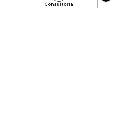
s
Consultoría
s
En línea
SUSCRIBIRME
pto política de términos y condiciones
 Nosotros
Legal
es somos?
Política de Envío
as Tiendas
Política de Devoluciones
tanos
Política de privacidad y
cookies