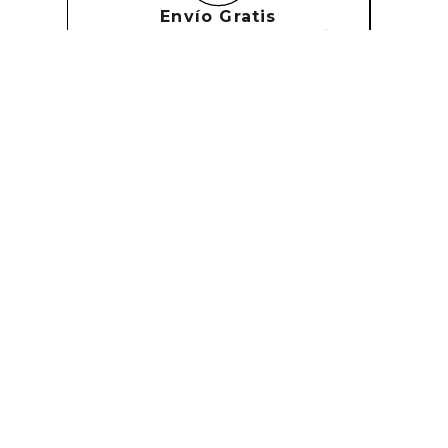
Envío Gratis
Envío gratuito a partir de 70.000 ₡
Categorías Principales
Marcas
¿Necesitas asesoría?
Más Vendidos
Llámanos
+506 6435 1397
Perfumes
Escríbenos