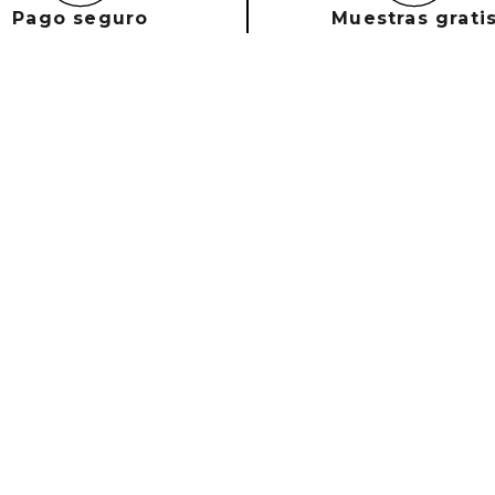
Pago seguro
Muestras grati
Con todas tus compra
Email
Acepto política de privacidad y cookies. Ace
Mejores Marcas
FAQs
Sobre
Carolina Herrera
Tu cuenta
¿Quién
Clarins
Pedidos
Nuestr
Dolce & Gabbana
FAQS
Contác