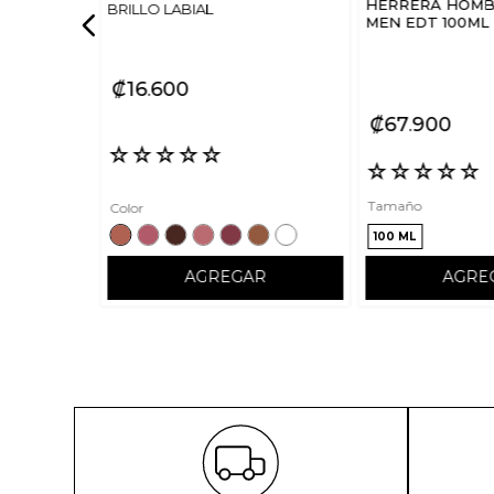
HERRERA HOMBR
BRILLO LABIAL
MEN EDT 100ML
₡
16
600
₡
67
900
☆
☆
☆
☆
☆
☆
☆
☆
☆
☆
Tamaño
Color
100 ML
AGREGAR
AGRE