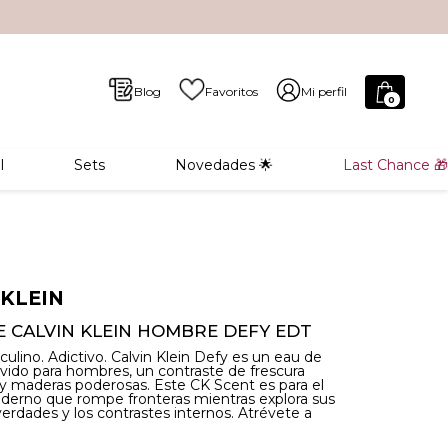
Blog
Favoritos
Mi perfil
0
l
Sets
Novedades 🌟
Last Chance 🎁
 KLEIN
 CALVIN KLEIN HOMBRE DEFY EDT
ulino. Adictivo. Calvin Klein Defy es un eau de
revido para hombres, un contraste de frescura
 y maderas poderosas. Este CK Scent es para el
erno que rompe fronteras mientras explora sus
verdades y los contrastes internos. Atrévete a