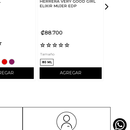
L
HERRERA VERY GOOD GIRL
ELIXIR MUJER EDP
₡
88
700
☆
☆
☆
☆
☆
☆
Tamaño
80 ML
REGAR
AGREGAR