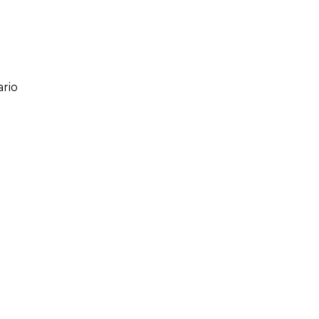
rio
ario
o de 1 a 5 estrellas
l