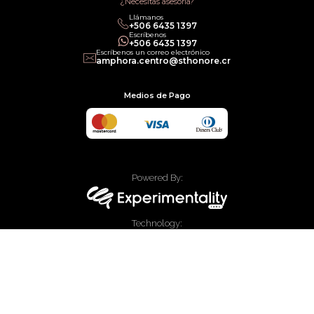
¿Necesitas asesoría?
Llámanos
+506 6435 1397
Escríbenos
+506 6435 1397
Escríbenos un correo electrónico
amphora.centro@sthonore.cr
Medios de Pago
Powered By:
Technology:
© 2020 Allied Enterprises LLC, Trading as Faces. Todos los derechos
reservados.