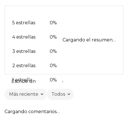
5 estrellas
0%
4 estrellas
0%
Cargando el resumen…
3 estrellas
0%
2 estrellas
0%
1 estrella
0%
Escribe un comentario
Más reciente
Todos
Agregar comentario
Cargando comentarios…
Título