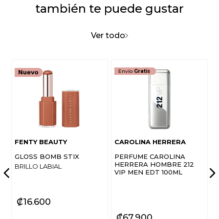
también te puede gustar
Califica el producto de 1 a 5 estrellas
★
★
★
★
★
Ver todo
Tu nombre
Envío
Gratis
Dirección de email
Escribe un comentario
FENTY BEAUTY
CAROLINA HERRERA
GLOSS BOMB STIX
PERFUME CAROLINA
HERRERA HOMBRE 212
BRILLO LABIAL
VIP MEN EDT 100ML
ENVIAR COMENTARIO
₡
16
600
₡
67
900