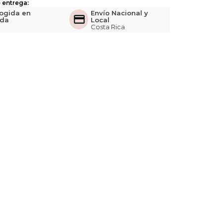
 entrega:
ogida en
Envío Nacional y
nda
Local
Costa Rica