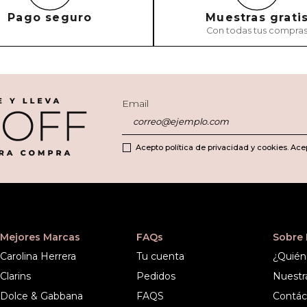
Pago seguro
Muestras grati
Con todas tus compra
ENVIAR COMEN
Email
Acepto política de privacidad y cookies. Ace
Mejores Marcas
FAQs
Sobre
Carolina Herrera
Tu cuenta
¿Quién
Clarins
Pedidos
Nuestr
Dolce & Gabbana
FAQS
Contác