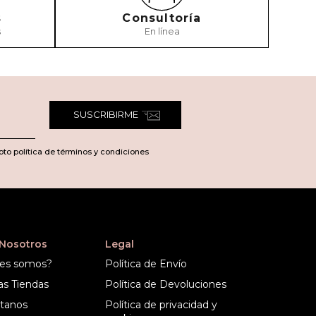
s
Consultoría
s
En línea
TARIO
SUSCRIBIRME
pto política de términos y condiciones
 Nosotros
Legal
es somos?
Política de Envío
as Tiendas
Política de Devoluciones
tanos
Política de privacidad y