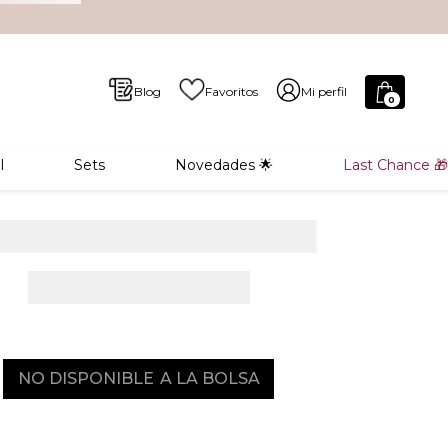
Blog
Favoritos
Mi perfil
0
l
Sets
Novedades 🌟
Last Chance 🎁
NO DISPONIBLE