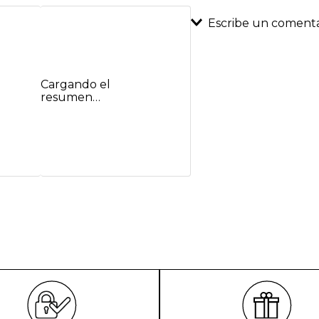
Escribe un comenta
Agregar coment
Cargando el
Título
resumen…
Califica el product
★
★
★
★
★
Tu nombre
Dirección de emai
Escribe un comenta