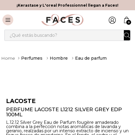
¡Kerastase y L'oreal Professionnel llegan a Faces!
0
¿Qué estás buscando?
Perfumes
Hombre
Eau de parfum
LACOSTE
PERFUME LACOSTE L1212 SILVER GREY EDP
100ML
L.12.12 Silver Grey Eau de Parfum fougère amaderado
combina a la perfección notas aromáticas de lavanda y
geranio, realzadas por un intenso extracto de incienso y un