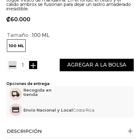
toque fresco de mandarina. En el fondo, el cedro y el
cálido ambrox se fusionan para dejar un rastro amaderado
irresistible.
₡
60
000
Tamaño
100 ML
100 ML
－
＋
AGREGAR
Opciones de entrega:
Recogida en
tienda
Envío Nacional y Local
Costa Rica
+
DESCRIPCIÓN