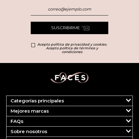
SUSCRIBIRME
Acepto política de privacidad y cookies.
Acepto política de términos y
condiciones
Categorías principales
Marcas
Mejores marcas
Más Vendidos
Carolina Herrera
Perfumes
FAQs
Clarins
Maquillaje
Tu cuenta
Dolce & Gabbana
Cuidado del Rostro
Sobre nosotros
Pedidos
Estee Lauder
Cuidado Corporal
¿Quiénes somos?