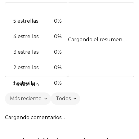
5 estrellas
0%
4 estrellas
0%
Cargando el resumen…
3 estrellas
0%
2 estrellas
0%
1 estrella
0%
Escribe un comentario
Más reciente
Todos
Agregar comentario
Cargando comentarios…
Título