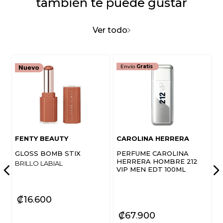
también te puede gustar
Califica el producto de 1 a 5 estrellas
★
★
★
★
★
Ver todo
Tu nombre
Envío
Gratis
Dirección de email
Escribe un comentario
FENTY BEAUTY
CAROLINA HERRERA
GLOSS BOMB STIX
PERFUME CAROLINA
HERRERA HOMBRE 212
BRILLO LABIAL
VIP MEN EDT 100ML
ENVIAR COMENTARIO
₡
16
600
₡
67
900