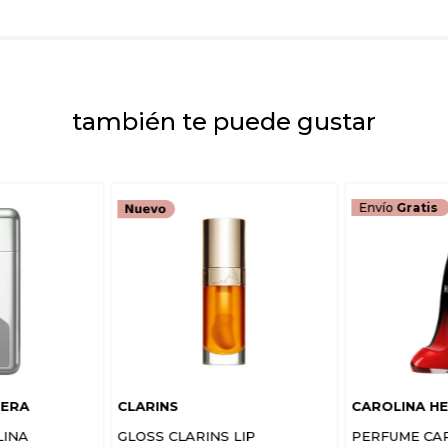
Escribe un comenta
también te puede gustar
ENVIAR COMEN
Envío
Gratis
RERA
CLARINS
CAROLINA H
LINA
GLOSS CLARINS LIP
PERFUME CA