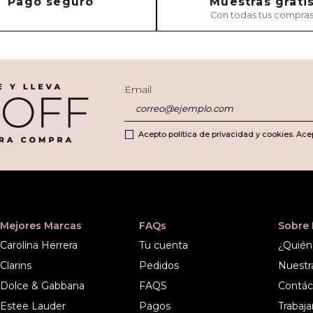
Pago seguro
Muestras grati
Con todas tus compra
Email
Acepto política de privacidad y cookies. Ace
Mejores Marcas
FAQs
Sobre
Carolina Herrera
Tu cuenta
¿Quién
Clarins
Pedidos
Nuestr
Dolce & Gabbana
FAQS
Contác
Estee Lauder
Pagos
Trabaja