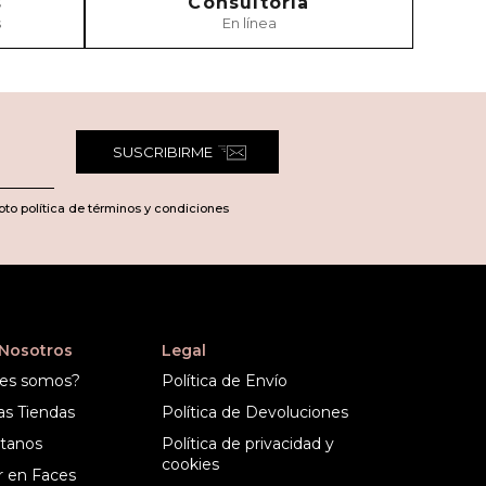
s
Consultoría
s
En línea
SUSCRIBIRME
pto política de términos y condiciones
 Nosotros
Legal
es somos?
Política de Envío
as Tiendas
Política de Devoluciones
tanos
Política de privacidad y
cookies
r en Faces