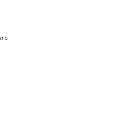
rio
ario
o de 1 a 5 estrellas
l