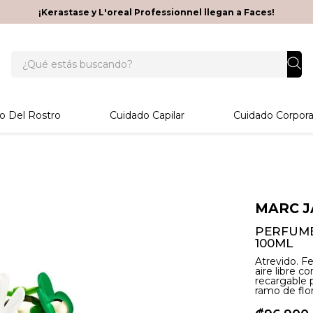
¡Kerastase y L'oreal Professionnel llegan a Faces!
¿Qué estás buscando?
o Del Rostro
Cuidado Capilar
Cuidado Corpora
MARC J
PERFUME
100ML
Atrevido. F
aire libre c
recargable 
ramo de flor