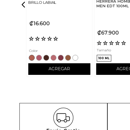
HERRERA HOMBR
BRILLO LABIAL
MEN EDT 100ML
₡
16
600
₡
67
900
☆
☆
☆
☆
☆
☆
☆
☆
☆
☆
Tamaño
Color
100 ML
AGREGAR
AGRE