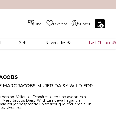
Blog
Favoritos
Mi perfil
0
l
Sets
Novedades 🌟
Last Chance 🎁
ACOBS
 MARC JACOBS MUJER DAISY WILD EDP
emenino. Valiente. Embárcate en una aventura al
on Marc Jacobs Daisy Wild. La nueva fragancia
para mujer desprende un frescor que recuerda a un
es silvestres