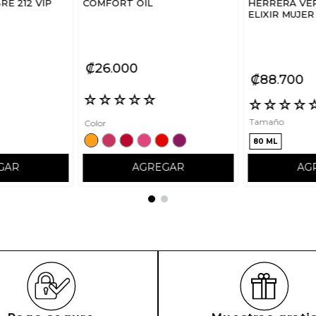
E 212 VIP
COMFORT OIL
HERRERA VER
ELIXIR MUJER
₡
26
000
₡
88
700
☆
☆
☆
☆
☆
☆
☆
☆
☆
Tamaño
Color
80 ML
GAR
AGREGAR
AG