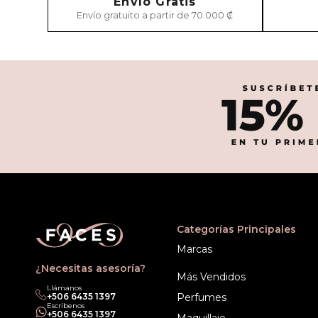
Envío Gratis
Envío gratuito a partir de 70.000 ₡
Categorías Principales
Marcas
¿Necesitas asesoría?
Más Vendidos
Llámanos
+506 6435 1397
Perfumes
Escríbenos
+506 6435 1397