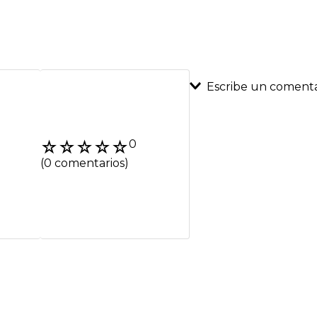
Escribe un comenta
Agregar coment
☆
☆
☆
☆
☆
0
Título
(0 comentarios)
Califica el product
★
★
★
★
★
Tu nombre
Dirección de emai