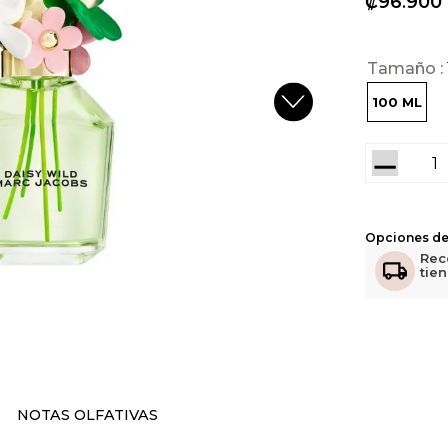
₡
96
900
Tamaño
100 ML
－
Opciones de
Rec
tie
NOTAS OLFATIVAS