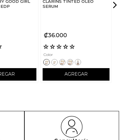
Y GOOD GIRL
CLARINS TINTED OLEO
 EDP
SERUM
₡
36
000
☆
☆
☆
☆
☆
☆
Color
REGAR
AGREGAR