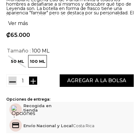
hombres a desafiarse a sí mismos y descubrir qué tipo de
Leyenda son. La botella en forma de frasco tiene una
apariencia "familiar" pero se destaca por su personalidad. El
lacado negro del interior de la botella expresa el carácter
poderoso de la fragancia, mientras que el emblema de
Ver más
Montblanc y el nombre en un sutil dorado evocan la
precisión de la Maison: un equilibrio perfecto que
₡
65
000
convierte a esta Eau de Parfum en un objeto de deseo.
Los admiradores de Legend se reencontrarán con las
notas que primero conquistaron sus corazones, ahora
mejoradas con una nueva faceta: frescas hojas de violeta,
Tamaño
100 ML
realzadas por una magnética nota floral de magnolia y una
cautivadora estela de cuero amaderado vibrante. Una
versión más concentrada con un carácter decidido.
50 ML
100 ML
Prepárate para descubrir la intensidad.
－
＋
AGREGAR
Opciones de entrega:
Recogida en
tienda
Envío Nacional y Local
Costa Rica