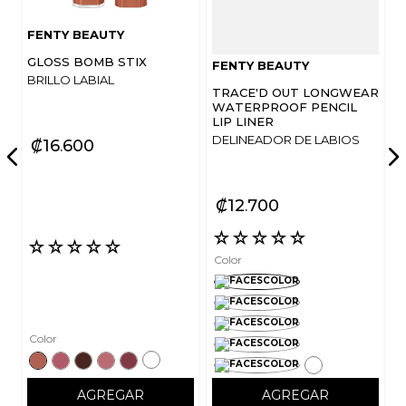
FENTY BEAUTY
GLOSS BOMB STIX
FENTY BEAUTY
BRILLO LABIAL
TRACE'D OUT LONGWEAR
WATERPROOF PENCIL
LIP LINER
DELINEADOR DE LABIOS
₡
16
600
₡
12
700
☆
☆
☆
☆
☆
☆
☆
☆
☆
☆
Color
Color
AGREGAR
AGREGAR