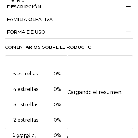
+
DESCRIPCIÓN
+
FAMILIA OLFATIVA
+
FORMA DE USO
COMENTARIOS SOBRE EL RODUCTO
5 estrellas
0%
4 estrellas
0%
Cargando el resumen…
3 estrellas
0%
2 estrellas
0%
1 estrella
0%
Escribe un comentario