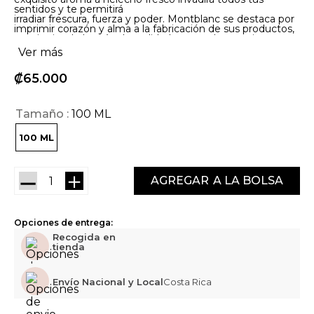
sentidos y te permitirá
irradiar frescura, fuerza y poder. Montblanc se destaca por
imprimir corazón y alma a la fabricación de sus productos,
consiguiendo la más alta calidad y creando una pieza
resplandeciente y llena de vida.
Ver más
₡
65
000
Tamaño
100 ML
100 ML
－
＋
AGREGAR
Opciones de entrega:
Recogida en
tienda
Envío Nacional y Local
Costa Rica