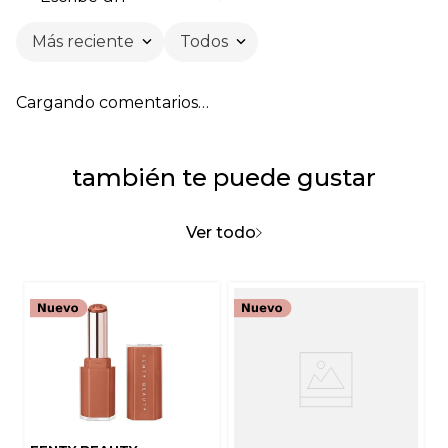
Más reciente
Todos
Agregar comentario
Cargando comentarios…
Título
también te puede gustar
Califica el producto de 1 a 5 estrellas
★
★
★
★
★
Ver todo
Tu nombre
Dirección de email
Escribe un comentario