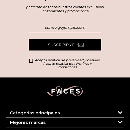
y entérate de todos nuestros eventos exclusivos,
lanzamientos y promociones
SUSCRIBIRME
Acepto política de privacidad y cookies.
Acepto política de términos y
condiciones
Categorías principales
Marcas
Mejores marcas
Más Vendidos
Carolina Herrera
Perfumes