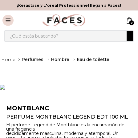
¡Kerastase y L'oreal Professionnel llegan a Faces!
0
¿Qué estás buscando?
Perfumes
Hombre
Eau de toilette
MONTBLANC
PERFUME MONTBLANC LEGEND EDT 100 ML
El perfume Legend de Montblanc es la encarnación de
una fragancia
decididamente masculina, moderna y atemporal. Un
exquisito aroma a helecho fresco invadirá todos tus