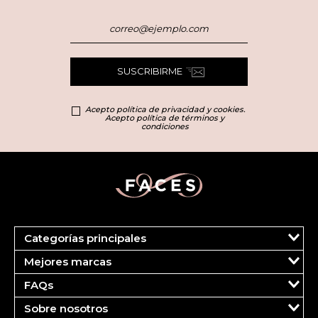
SUSCRIBIRME
Acepto política de privacidad y cookies.
Acepto política de términos y
condiciones
Categorías principales
Marcas
Mejores marcas
Más Vendidos
Carolina Herrera
Perfumes
FAQs
Clarins
Maquillaje
Tu cuenta
Dolce & Gabbana
Cuidado del Rostro
Sobre nosotros
Pedidos
Estee Lauder