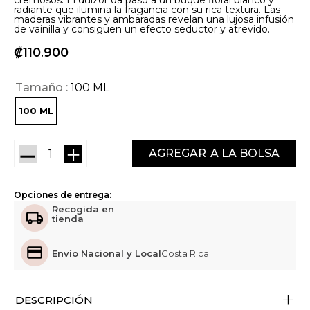
cremosos. El dulzor da paso a un buqué floral blanco y
radiante que ilumina la fragancia con su rica textura. Las
maderas vibrantes y ambaradas revelan una lujosa infusión
de vainilla y consiguen un efecto seductor y atrevido.
₡
110
900
Tamaño
100 ML
100 ML
－
＋
AGREGAR
Opciones de entrega:
Recogida en
tienda
Envío Nacional y Local
Costa Rica
+
DESCRIPCIÓN