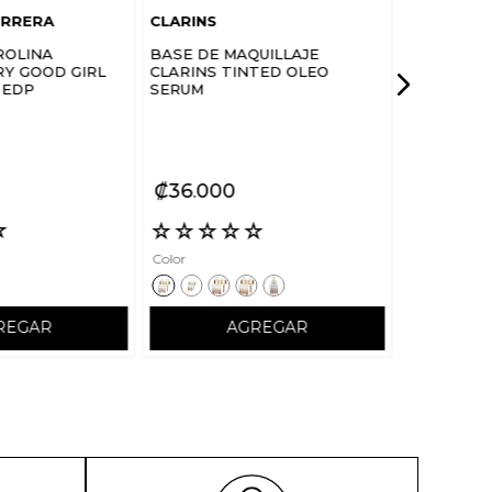
ERRERA
CLARINS
ROLINA
BASE DE MAQUILLAJE
Y GOOD GIRL
CLARINS TINTED OLEO
 EDP
SERUM
₡
36
000
☆
☆
☆
☆
☆
☆
Color
REGAR
AGREGAR