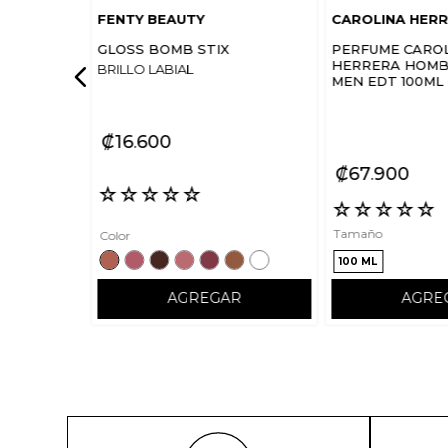
FENTY BEAUTY
CAROLINA HER
GLOSS BOMB STIX
PERFUME CARO
HERRERA HOMBR
BRILLO LABIAL
MEN EDT 100ML
₡
16
600
₡
67
900
☆
☆
☆
☆
☆
☆
☆
☆
☆
☆
Tamaño
Color
100 ML
AGREGAR
AGRE