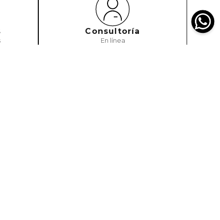
s
Consultoría
s
En línea
SUSCRIBIRME
pto política de términos y condiciones
 Nosotros
Legal
es somos?
Política de Envío
as Tiendas
Política de Devoluciones