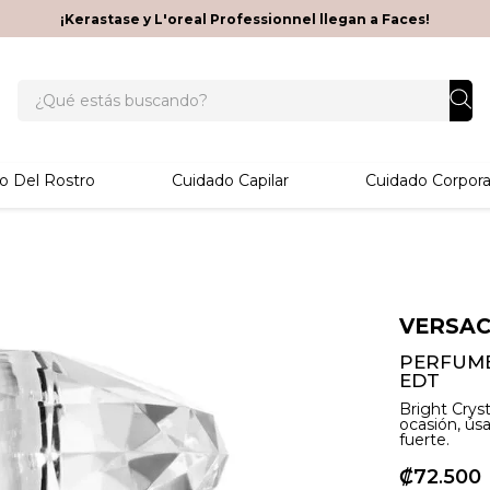
¡Kerastase y L'oreal Professionnel llegan a Faces!
¿Qué estás buscando?
o Del Rostro
Cuidado Capilar
Cuidado Corpora
VERSA
PERFUME
EDT
Bright Cryst
ocasión, ús
fuerte.
₡
72
500