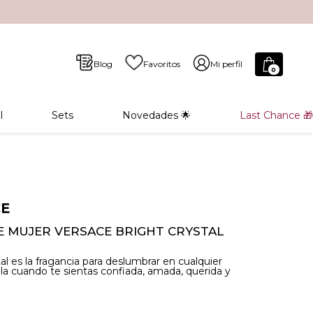
Blog
Favoritos
Mi perfil
0
l
Sets
Novedades 🌟
Last Chance 🎁
CE
 MUJER VERSACE BRIGHT CRYSTAL
al es la fragancia para deslumbrar en cualquier
ala cuando te sientas confiada, amada, querida y