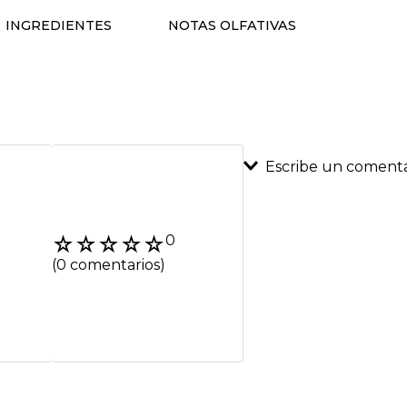
INGREDIENTES
NOTAS OLFATIVAS
Escribe un comenta
Agregar coment
☆
☆
☆
☆
☆
0
Título
(0 comentarios)
Califica el product
★
★
★
★
★
Tu nombre