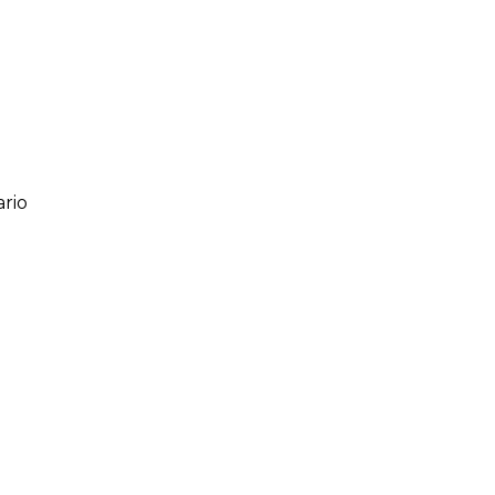
rio
ario
o de 1 a 5 estrellas