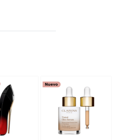
l
rio
TARIO