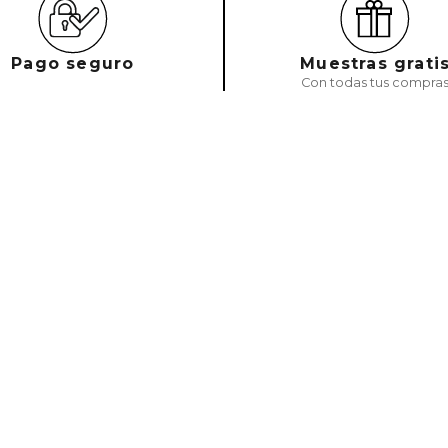
Pago seguro
Muestras grati
Con todas tus compra
Email
Acepto política de privacidad y cookies. Ace
Mejores Marcas
FAQs
Sobre
Carolina Herrera
Tu cuenta
¿Quién
Clarins
Pedidos
Nuestr