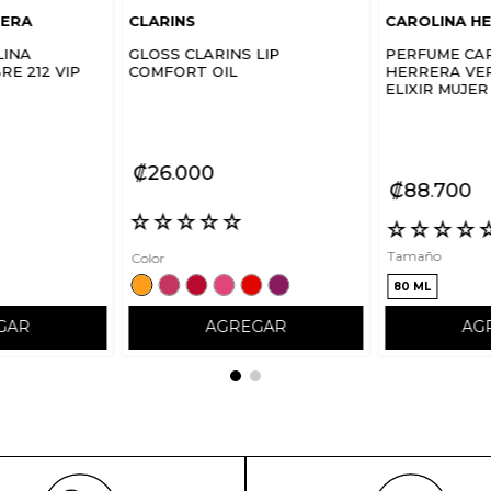
RERA
CLARINS
CAROLINA H
LINA
GLOSS CLARINS LIP
PERFUME CA
E 212 VIP
COMFORT OIL
HERRERA VER
ELIXIR MUJER
₡
26
000
₡
88
700
☆
☆
☆
☆
☆
☆
☆
☆
☆
Tamaño
Color
80 ML
GAR
AGREGAR
AG