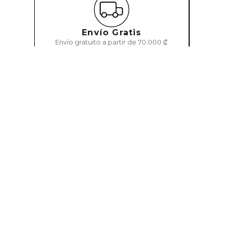
Envío Gratis
Envío gratuito a partir de 70.000 ₡
Categorías Principales
Marcas
¿Necesitas asesoría?