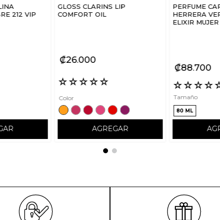
LINA
GLOSS CLARINS LIP
PERFUME CA
E 212 VIP
COMFORT OIL
HERRERA VER
ELIXIR MUJER
₡
26
000
₡
88
700
☆
☆
☆
☆
☆
☆
☆
☆
☆
Tamaño
Color
80 ML
GAR
AGREGAR
AG