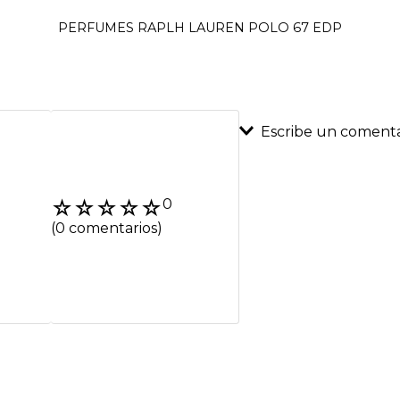
PERFUMES RAPLH LAUREN POLO 67 EDP
Escribe un comenta
Agregar coment
☆
☆
☆
☆
☆
0
Título
(0 comentarios)
Califica el product
★
★
★
★
★
Tu nombre
Dirección de emai