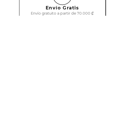
Envío Gratis
Envío gratuito a partir de 70.000 ₡
Categorías Principales
Marcas
¿Necesitas asesoría?
Más Vendidos
Llámanos
+506 6435 1397
Perfumes