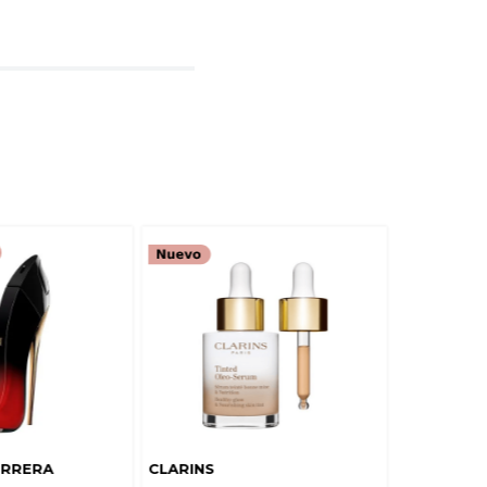
rio
TARIO
ERRERA
CLARINS