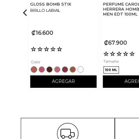
GLOSS BOMB STIX
PERFUME CARO
HERRERA HOMBR
BRILLO LABIAL
MEN EDT 100ML
₡
16
600
₡
67
900
☆
☆
☆
☆
☆
☆
☆
☆
☆
☆
Tamaño
Color
100 ML
AGREGAR
AGRE