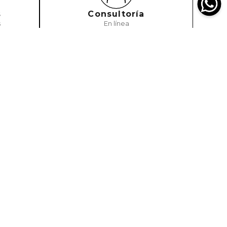
s
Consultoría
s
En línea
SUSCRIBIRME
pto política de términos y condiciones
 Nosotros
Legal
es somos?
Política de Envío
as Tiendas
Política de Devoluciones
tanos
Política de privacidad y