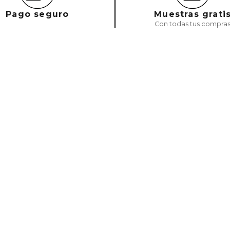
Pago seguro
Muestras grati
Con todas tus compra
Email
Acepto política de privacidad y cookies. Ace
Mejores Marcas
FAQs
Sobre
Carolina Herrera
Tu cuenta
¿Quién
Clarins
Pedidos
Nuestr
Dolce & Gabbana
FAQS
Contác