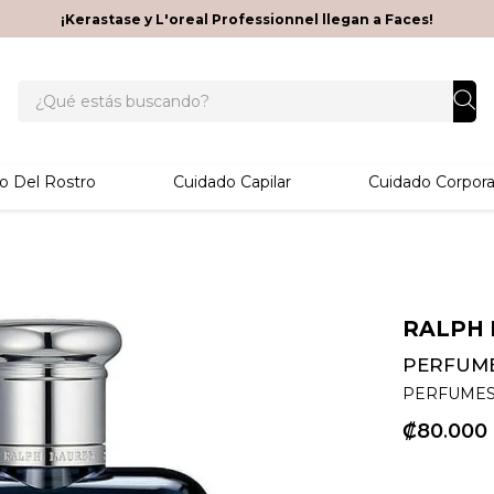
¡Kerastase y L'oreal Professionnel llegan a Faces!
¿Qué estás buscando?
o Del Rostro
Cuidado Capilar
Cuidado Corpora
RALPH 
PERFUME
PERFUMES
₡
80
000