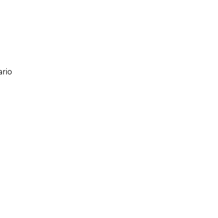
rio
ario
o de 1 a 5 estrellas
l