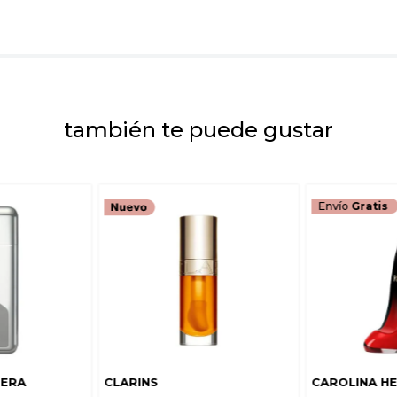
Escribe un comenta
también te puede gustar
ENVIAR COMEN
Envío
Gratis
RERA
CLARINS
CAROLINA H