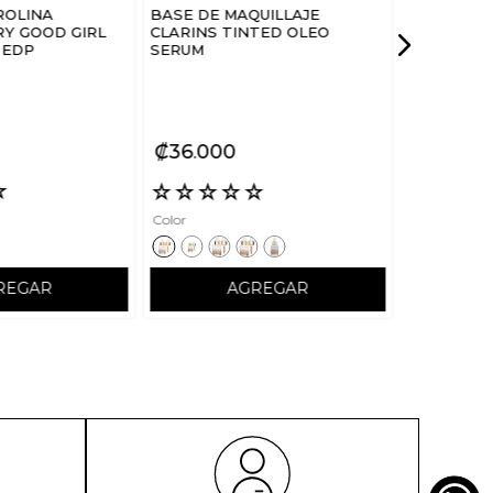
ROLINA
BASE DE MAQUILLAJE
Y GOOD GIRL
CLARINS TINTED OLEO
 EDP
SERUM
₡
36
000
☆
☆
☆
☆
☆
☆
Color
REGAR
AGREGAR