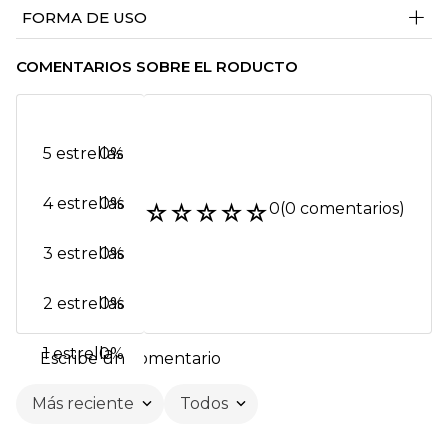
+
FORMA DE USO
COMENTARIOS SOBRE EL RODUCTO
5 estrellas
0%
4 estrellas
0%
☆
☆
☆
☆
☆
0
(0 comentarios)
3 estrellas
0%
2 estrellas
0%
1 estrella
0%
Escribe un comentario
Más reciente
Todos
Agregar comentario