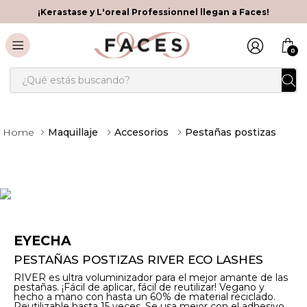
¡Kerastase y L'oreal Professionnel llegan a Faces!
0
¿Qué estás buscando?
Maquillaje
Accesorios
Pestañas postizas
EYECHA
PESTAÑAS POSTIZAS RIVER ECO LASHES
RIVER es ultra voluminizador para el mejor amante de las
pestañas. ¡Fácil de aplicar, fácil de reutilizar! Vegano y
hecho a mano con hasta un 60% de material reciclado.
Reutilizable hasta 15 veces. Se usa mejor con el adhesivo