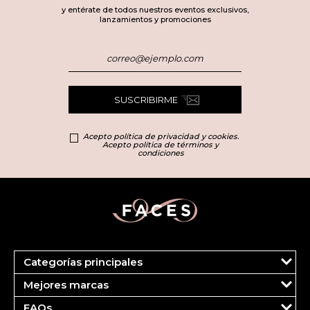
y entérate de todos nuestros eventos exclusivos,
lanzamientos y promociones
SUSCRIBIRME
Acepto política de privacidad y cookies.
Acepto política de términos y
condiciones
Categorías principales
Marcas
Mejores marcas
Más Vendidos
Carolina Herrera
Perfumes
FAQs