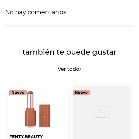
Título
No hay comentarios.
Califica el producto de 1 a 5 estrellas
★
★
★
★
★
también te puede gustar
Tu nombre
Ver todo
Dirección de email
Escribe un comentario
FENTY BEAUTY