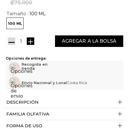
₡
75
000
Tamaño
100 ML
100 ML
－
＋
AGREGAR
Opciones de entrega:
Recogida en
tienda
Envío Nacional y Local
Costa Rica
+
DESCRIPCIÓN
+
FAMILIA OLFATIVA
+
FORMA DE USO