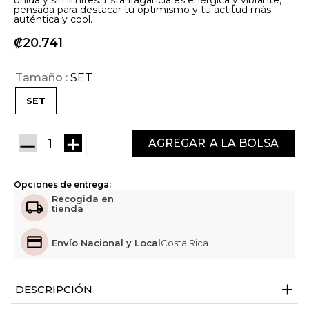
unida y sin límites. Esta fragancia es enérgica y vibrante,
pensada para destacar tu optimismo y tu actitud más
auténtica y cool.
₡
20
741
Tamaño
SET
SET
－
＋
AGREGAR
Opciones de entrega:
Recogida en
tienda
Envío Nacional y Local
Costa Rica
+
DESCRIPCIÓN