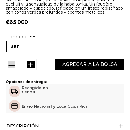
lavanda e incienso, que se sella con la profundidad del
pachulí y la sensualidad de la haba tonka. Un fougère
amaderado y especiado, reflejado en un frasco rediseñado
con tonos verdes profundos y acentos metálicos.
₡
65
000
Tamaño
SET
SET
－
＋
AGREGAR
Opciones de entrega:
Recogida en
tienda
Envío Nacional y Local
Costa Rica
+
DESCRIPCIÓN