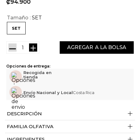
₡
94
900
Tamaño
SET
SET
－
＋
AGREGAR
Opciones de entrega:
Recogida en
tienda
Envío Nacional y Local
Costa Rica
+
DESCRIPCIÓN
+
FAMILIA OLFATIVA
+
INGREDIENTES