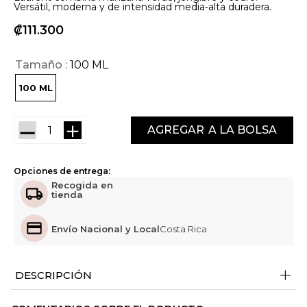
Versátil, moderna y de intensidad media-alta duradera.
₡
111
300
Tamaño
100 ML
100 ML
－
＋
AGREGAR
Opciones de entrega:
Recogida en
tienda
Envío Nacional y Local
Costa Rica
+
DESCRIPCIÓN