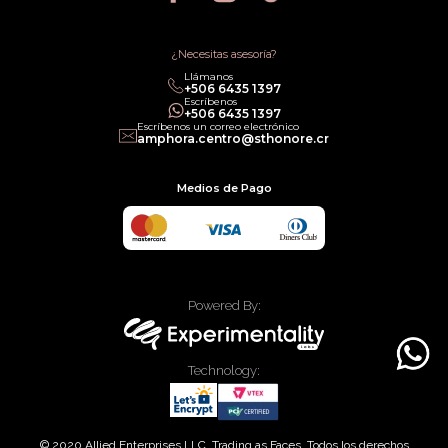
¿Necesitas asesoría?
Llámanos
+506 6435 1397
Escríbenos
+506 6435 1397
Escríbenos un correo electrónico
amphora.centro@sthonore.cr
Medios de Pago
Powered By:
Technology:
© 2020 Allied Enterprises LLC, Trading as Faces. Todos los derechos