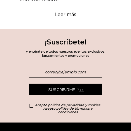
Leer más
Marcas exclusivas e
ingredientes top en
¡Suscríbete!
y entérate de todos nuestros eventos exclusivos,
nuestra colección
lanzamientos y promociones
Basado en nuestra selección de alta gama, te traemos lo más exclusivo
para elevar tu rutina de bodycare y skinification:
SUSCRIBIRME
Marcas exclusivas
: Clinique, Clarins y más.
Acepto política de privacidad y cookies.
Acepto política de términos y
Productos
: Roll On de rápida absorción,
condiciones
desodorantes en barra y brumas corporales.