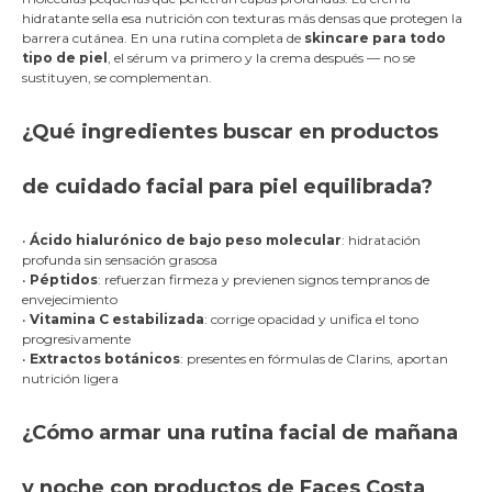
hidratante sella esa nutrición con texturas más densas que protegen la
barrera cutánea. En una rutina completa de
skincare para todo
tipo de piel
, el sérum va primero y la crema después — no se
sustituyen, se complementan.
¿Qué ingredientes buscar en productos
de cuidado facial para piel equilibrada?
•
Ácido hialurónico de bajo peso molecular
: hidratación
profunda sin sensación grasosa
•
Péptidos
: refuerzan firmeza y previenen signos tempranos de
envejecimiento
•
Vitamina C estabilizada
: corrige opacidad y unifica el tono
progresivamente
•
Extractos botánicos
: presentes en fórmulas de Clarins, aportan
nutrición ligera
¿Cómo armar una rutina facial de mañana
y noche con productos de Faces Costa