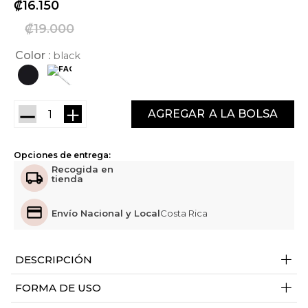
₡
16
150
₡
19
000
Color
black
－
＋
AGREGAR
Opciones de entrega:
Recogida en
tienda
Envío Nacional y Local
Costa Rica
+
DESCRIPCIÓN
+
FORMA DE USO