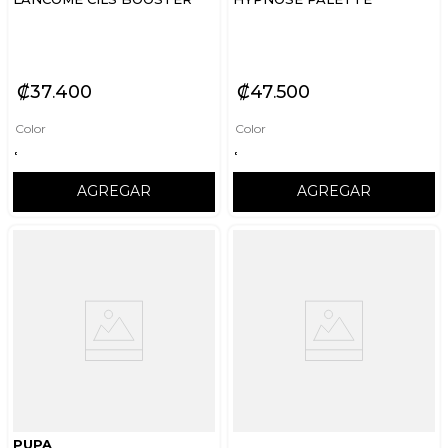
₡
37
400
₡
47
500
Color
Color
AGREGAR
AGREGAR
PUPA