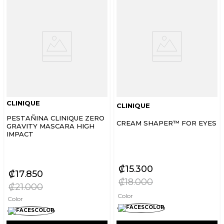
CLINIQUE
CLINIQUE
PESTAÑINA CLINIQUE ZERO
CREAM SHAPER™ FOR EYES
GRAVITY MASCARA HIGH
IMPACT
₡
15
300
₡
17
850
₡
18
000
₡
21
000
Color
Color