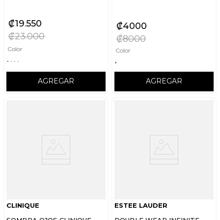
₡
19
550
₡
4000
₡
23
000
₡
8000
Color
Color
AGREGAR
AGREGAR
CLINIQUE
ESTEE LAUDER
SOMBRA OJOS CLINIQUE
DOUBLE WEAR INFINITE