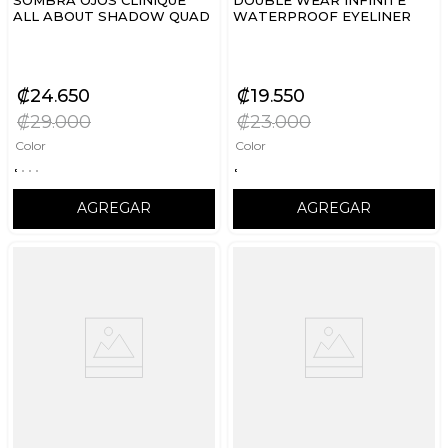
ALL ABOUT SHADOW QUAD
WATERPROOF EYELINER
₡
24
650
₡
19
550
₡
29
000
₡
23
000
Color
Color
AGREGAR
AGREGAR