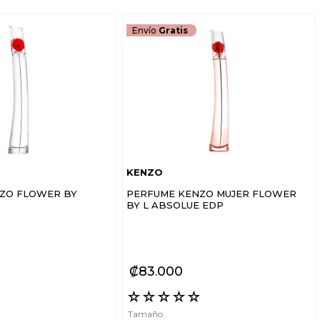
Envío
Gratis
KENZO
ZO FLOWER BY
PERFUME KENZO MUJER FLOWER
BY L ABSOLUE EDP
₡
83
000
☆
☆
☆
☆
☆
☆
Tamaño