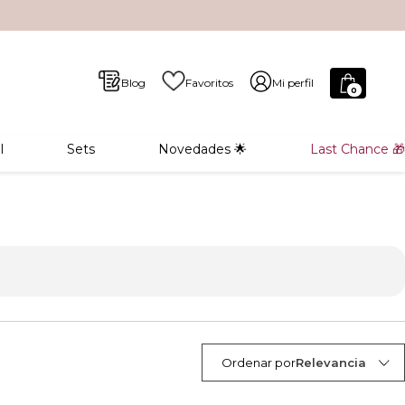
Blog
Favoritos
Mi perfil
0
l
Sets
Novedades 🌟
Last Chance 🎁
Ordenar por
Relevancia