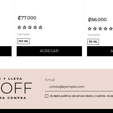
₡
77
000
₡
66
000
☆
☆
☆
☆
☆
☆
☆
☆
☆
Tamaño
Tamaño
100 ML
110 ML
AGREGAR
Email
Acepto política de privacidad y cookies. Ace