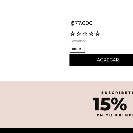
₡
77
000
☆
☆
☆
☆
☆
Tamaño
100 ML
AGREGAR