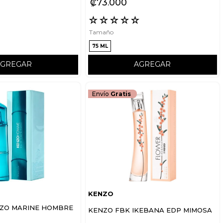
₡
73
000
☆
☆
☆
☆
☆
☆
Tamaño
75 ML
AGREGAR
AGREGAR
Envío
Gratis
KENZO
ZO MARINE HOMBRE
KENZO FBK IKEBANA EDP MIMOSA