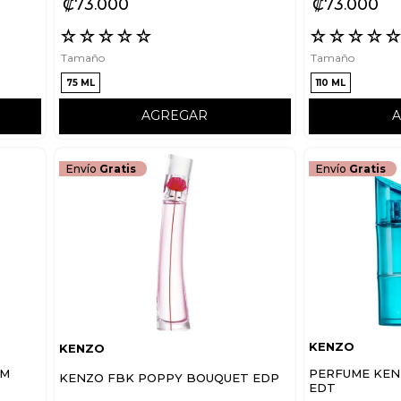
₡
73
000
₡
73
000
☆
☆
☆
☆
☆
☆
☆
☆
☆
Tamaño
Tamaño
75 ML
110 ML
AGREGAR
Envío
Gratis
Envío
Gratis
KENZO
KENZO
PERFUME KEN
UM
KENZO FBK POPPY BOUQUET EDP
EDT