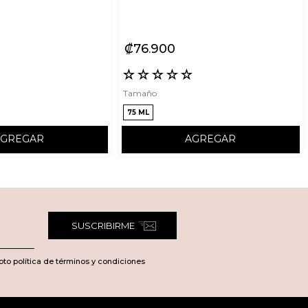
₡
76
900
☆
☆
☆
☆
☆
☆
Tamaño
75 ML
AGREGAR
AGREGAR
SUSCRIBIRME
pto política de términos y condiciones