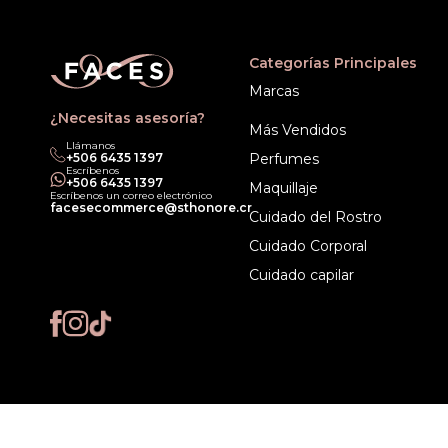
Categorías Principales
Marcas
¿Necesitas asesoría?
Más Vendidos
Llámanos
+506 6435 1397
Perfumes
Escríbenos
+506 6435 1397
Maquillaje
Escríbenos un correo electrónico
facesecommerce@sthonore.cr
Cuidado del Rostro
Cuidado Corporal
Cuidado capilar
© 2020 Allied Ente