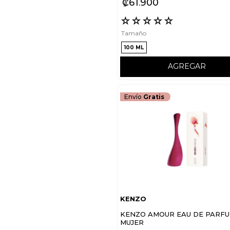
₡
61
900
☆
☆
☆
☆
☆
Tamaño
100 ML
AGREGAR
Envío
Gratis
KENZO
KENZO AMOUR EAU DE PARF
MUJER