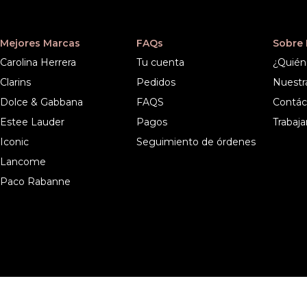
Mejores Marcas
FAQs
Sobre
Carolina Herrera
Tu cuenta
¿Quién
Clarins
Pedidos
Nuestr
Dolce & Gabbana
FAQS
Contác
Estee Lauder
Pagos
Trabaja
Iconic
Seguimiento de órdenes
Lancome
Paco Rabanne
Power
rprises LLC, Trading as Faces. Todos los derechos reservados.