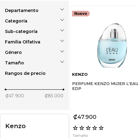
Perfumes
Hombre
Mujer
Familia Olfativa
Eau de parfum
Eau de toilette
Género
Amaderada
Amaderado
Tamaño
Femenino
Floral
Masculino
Rangos de precio
KENZO
50 ml
Especiada
75 ml
PERFUME KENZO MUJER L'EA
EDP
100 ml
₡47 900
₡85 000
110 ml
₡
47
900
Kenzo
☆
☆
☆
☆
☆
Tamaño