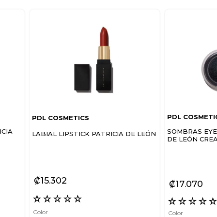
PDL COSMETI
PDL COSMETICS
ICIA
SOMBRAS EYE
LABIAL LIPSTICK PATRICIA DE LEÓN
DE LEÓN CRE
₡
15
302
₡
17
070
☆
☆
☆
☆
☆
☆
☆
☆
☆
Color
Color