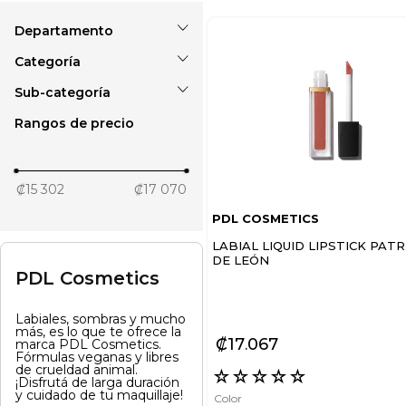
Maquillaje
Labios
Ojos
Rangos de precio
Gloss
Labiales
Labiales líquidos
₡15 302
₡17 070
Sombras
PDL COSMETICS
LABIAL LIQUID LIPSTICK PATR
DE LEÓN
PDL Cosmetics
Labiales, sombras y mucho
más, es lo que te ofrece la
₡
17
067
marca PDL Cosmetics.
Fórmulas veganas y libres
de crueldad animal.
☆
☆
☆
☆
☆
¡Disfrutá de larga duración
y cuidado de tu maquillaje!
Color