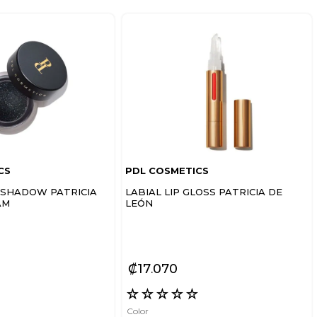
CS
PDL COSMETICS
SHADOW PATRICIA
LABIAL LIP GLOSS PATRICIA DE
AM
LEÓN
₡
17
070
☆
☆
☆
☆
☆
☆
Color