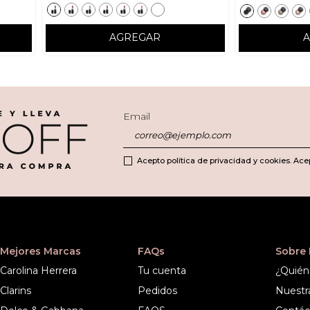
AGREGAR
Email
Acepto política de privacidad y cookies. Ace
Mejores Marcas
FAQs
Sobre
Carolina Herrera
Tu cuenta
¿Quién
Clarins
Pedidos
Nuestr