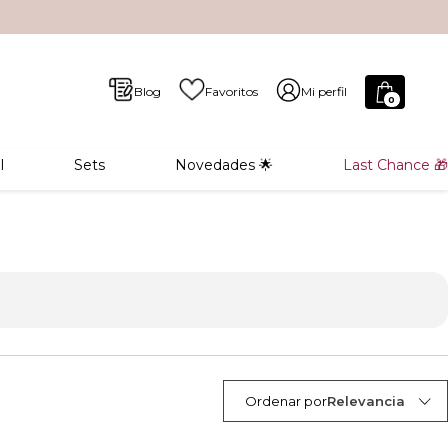
Blog
Favoritos
Mi perfil
0
l
Sets
Novedades 🌟
Last Chance 🎁
Ordenar por
Relevancia