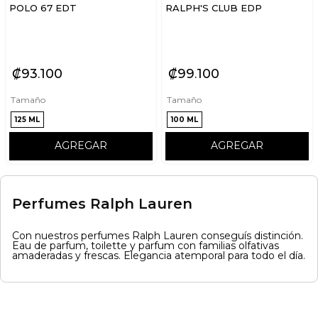
POLO 67 EDT
RALPH'S CLUB EDP
₡
93
100
₡
99
100
Tamaño
Tamaño
125 ML
100 ML
AGREGAR
AGREGAR
Perfumes Ralph Lauren
Con nuestros perfumes Ralph Lauren conseguís distinción.
Eau de parfum, toilette y parfum con familias olfativas
amaderadas y frescas. Elegancia atemporal para todo el día.